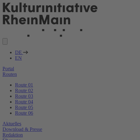
DE
EN
Portal
Routen
Route 01
Route 02
Route 03
Route 04
Route 05
Route 06
Aktuelles
Download & Presse
Redaktion