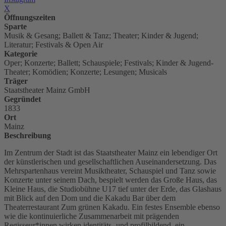
X
Öffnungszeiten
Sparte
Musik & Gesang; Ballett & Tanz; Theater; Kinder & Jugend;
Literatur; Festivals & Open Air
Kategorie
Oper; Konzerte; Ballett; Schauspiele; Festivals; Kinder & Jugend-
Theater; Komödien; Konzerte; Lesungen; Musicals
Träger
Staatstheater Mainz GmbH
Gegründet
1833
Ort
Mainz
Beschreibung
Im Zentrum der Stadt ist das Staatstheater Mainz ein lebendiger Ort
der künstlerischen und gesellschaftlichen Auseinandersetzung. Das
Mehrspartenhaus vereint Musiktheater, Schauspiel und Tanz sowie
Konzerte unter seinem Dach, bespielt werden das Große Haus, das
Kleine Haus, die Studiobühne U17 tief unter der Erde, das Glashaus
mit Blick auf den Dom und die Kakadu Bar über dem
Theaterrestaurant Zum grünen Kakadu. Ein festes Ensemble ebenso
wie die kontinuierliche Zusammenarbeit mit prägenden
Regisseur*innen wirken identitäts- und profilbildend, ein