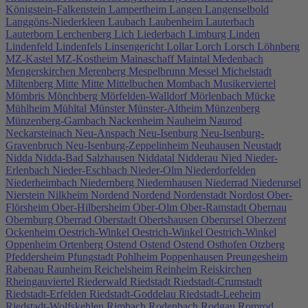
Königstein-Falkenstein
Lampertheim
Langen
Langenselbold
Langgöns-Niederkleen
Laubach
Laubenheim
Lauterbach
Lauterborn
Lerchenberg
Lich
Liederbach
Limburg
Linden
Lindenfeld
Lindenfels
Linsengericht
Lollar
Lorch
Lorsch
Löhnberg
MZ-Kastel
MZ-Kostheim
Mainaschaff
Maintal
Medenbach
Mengerskirchen
Merenberg
Mespelbrunn
Messel
Michelstadt
Miltenberg
Mitte
Mitte
Mittelbuchen
Mombach
Musikerviertel
Mömbris
Mönchberg
Mörfelden-Walldorf
Mörlenbach
Mücke
Mühlheim
Mühltal
Münster
Münster-Altheim
Münzenberg
Münzenberg-Gambach
Nackenheim
Nauheim
Naurod
Neckarsteinach
Neu-Anspach
Neu-Isenburg
Neu-Isenburg-
Gravenbruch
Neu-Isenburg-Zeppelinheim
Neuhausen
Neustadt
Nidda
Nidda-Bad Salzhausen
Niddatal
Nidderau
Nied
Nieder-
Erlenbach
Nieder-Eschbach
Nieder-Olm
Niederdorfelden
Niederheimbach
Niedernberg
Niedernhausen
Niederrad
Niederursel
Nierstein
Nilkheim
Nordend
Nordend
Nordenstadt
Nordost
Ober-
Flörsheim
Ober-Hilbersheim
Ober-Olm
Ober-Ramstadt
Obernau
Obernburg
Oberrad
Oberstadt
Obertshausen
Oberursel
Oberzent
Ockenheim
Oestrich-Winkel
Oestrich-Winkel
Oestrich-Winkel
Oppenheim
Ortenberg
Ostend
Ostend
Ostend
Osthofen
Otzberg
Pfeddersheim
Pfungstadt
Pohlheim
Poppenhausen
Preungesheim
Rabenau
Raunheim
Reichelsheim
Reinheim
Reiskirchen
Rheingauviertel
Riederwald
Riedstadt
Riedstadt-Crumstadt
Riedstadt-Erfelden
Riedstadt-Goddelau
Riedstadt-Leeheim
Riedstadt-Wolfskehlen
Rimbach
Rodenbach
Rodgau
Romrod