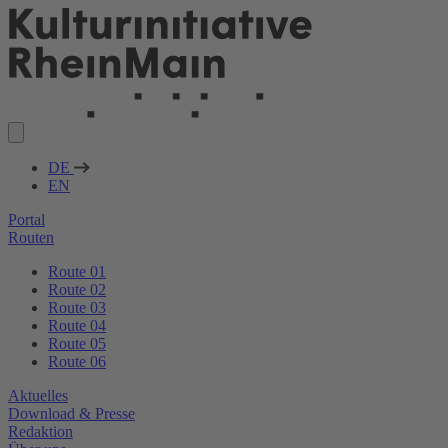
DE
EN
Portal
Routen
Route 01
Route 02
Route 03
Route 04
Route 05
Route 06
Aktuelles
Download & Presse
Redaktion