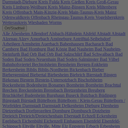
Darmstadt-Dieburg
Kreis Fulda
Kreis Gießen
Kreis Groß-Gerau
Kreis Limburg-Weilburg
Kreis Mainz-Bingen
Kreis Miltenberg
Kreis Offenbach
Main-Kinzig-Kreis
Main-Taunus-Kreis
Mainz
Odenwaldkreis
Offenbach
Rheingau-Taunus-Kreis
Vogelsbergkreis
Wetteraukreis
Wiesbaden
Worms
Ort/Stadtteil
Alle
Abenheim
Allendorf
Alsbach-Hähnlein
Alsfeld
Altstadt
Altstadt
Alzenau
Alzey
Amorbach
Amöneburg
Antrifttal-Seibelsdorf
Arheilgen
Armsheim
Auerbach
Babenhausen
Bacharach
Bad
Camberg
Bad Homburg
Bad König
Bad Nauheim
Bad Nauheim-
Steinfurth
Bad Orb
Bad Orb
Bad Salzschlirf
Bad Schwalbach
Bad
Soden
Bad Soden-Neuenhain
Bad Soden-Salmünster
Bad Vilbel
Bahnhofsviertel
Bechtolsheim
Bensheim
Bergen-Enkheim
Berkersheim
Biblis
Biblis-Nordheim
Bickenbach
Bieber
Biebergemünd
Biebertal
Biebesheim
Biebrich
Bierstadt
Bingen
Birkenau
Birstein
Birstein-Untersotzbach
Bischofsheim
Bockenheim
Bodenheim
Bonames
Bornheim
Bornheim
Brachttal
Brechen
Breckenheim
Brensbach
Bretzenheim
Breuberg
Bruchköbel
Budenheim
Burghaun
Buseck
Butzbach
Büdingen
Bürgstadt
Bürstadt
Büttelborn
Büttelborn / Klein-Gerau
Büttelborn /
Worfelden
Darmstadt
Darmstadt
Delkenheim
Dieburg
Dienheim
Dietzenbach
Dorfprozelten
Dornburg
Dornbusch
Dotzheim
Dreieich
Dreieich/Dreieichenhain
Eberstadt
Echzell
Eckenheim
Egelsbach
Eichenbühl
Eichenzell
Einhausen
Elsenfeld
Elsenfeld-
Schippach
Eltville
Eltville, Mitte
Elz
Eppstein
Erbach
Erbenheim