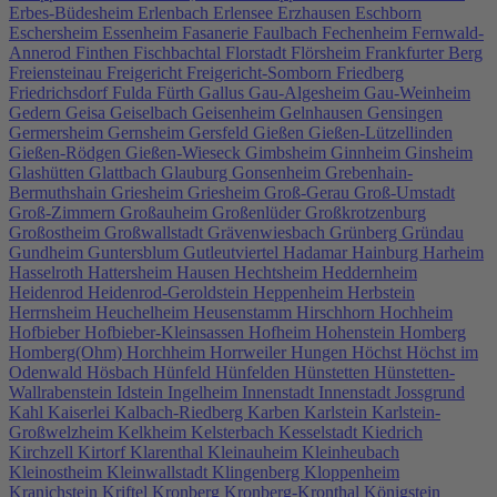
Erbes-Büdesheim
Erlenbach
Erlensee
Erzhausen
Eschborn
Eschersheim
Essenheim
Fasanerie
Faulbach
Fechenheim
Fernwald-
Annerod
Finthen
Fischbachtal
Florstadt
Flörsheim
Frankfurter Berg
Freiensteinau
Freigericht
Freigericht-Somborn
Friedberg
Friedrichsdorf
Fulda
Fürth
Gallus
Gau-Algesheim
Gau-Weinheim
Gedern
Geisa
Geiselbach
Geisenheim
Gelnhausen
Gensingen
Germersheim
Gernsheim
Gersfeld
Gießen
Gießen-Lützellinden
Gießen-Rödgen
Gießen-Wieseck
Gimbsheim
Ginnheim
Ginsheim
Glashütten
Glattbach
Glauburg
Gonsenheim
Grebenhain-
Bermuthshain
Griesheim
Griesheim
Groß-Gerau
Groß-Umstadt
Groß-Zimmern
Großauheim
Großenlüder
Großkrotzenburg
Großostheim
Großwallstadt
Grävenwiesbach
Grünberg
Gründau
Gundheim
Guntersblum
Gutleutviertel
Hadamar
Hainburg
Harheim
Hasselroth
Hattersheim
Hausen
Hechtsheim
Heddernheim
Heidenrod
Heidenrod-Geroldstein
Heppenheim
Herbstein
Herrnsheim
Heuchelheim
Heusenstamm
Hirschhorn
Hochheim
Hofbieber
Hofbieber-Kleinsassen
Hofheim
Hohenstein
Homberg
Homberg(Ohm)
Horchheim
Horrweiler
Hungen
Höchst
Höchst im
Odenwald
Hösbach
Hünfeld
Hünfelden
Hünstetten
Hünstetten-
Wallrabenstein
Idstein
Ingelheim
Innenstadt
Innenstadt
Jossgrund
Kahl
Kaiserlei
Kalbach-Riedberg
Karben
Karlstein
Karlstein-
Großwelzheim
Kelkheim
Kelsterbach
Kesselstadt
Kiedrich
Kirchzell
Kirtorf
Klarenthal
Kleinauheim
Kleinheubach
Kleinostheim
Kleinwallstadt
Klingenberg
Kloppenheim
Kranichstein
Kriftel
Kronberg
Kronberg-Kronthal
Königstein