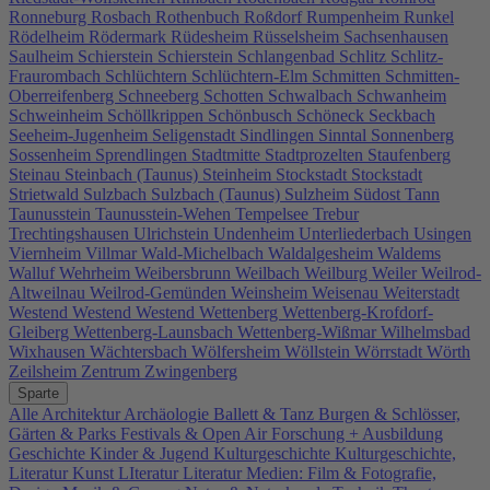
Ronneburg
Rosbach
Rothenbuch
Roßdorf
Rumpenheim
Runkel
Rödelheim
Rödermark
Rüdesheim
Rüsselsheim
Sachsenhausen
Saulheim
Schierstein
Schierstein
Schlangenbad
Schlitz
Schlitz-
Fraurombach
Schlüchtern
Schlüchtern-Elm
Schmitten
Schmitten-
Oberreifenberg
Schneeberg
Schotten
Schwalbach
Schwanheim
Schweinheim
Schöllkrippen
Schönbusch
Schöneck
Seckbach
Seeheim-Jugenheim
Seligenstadt
Sindlingen
Sinntal
Sonnenberg
Sossenheim
Sprendlingen
Stadtmitte
Stadtprozelten
Staufenberg
Steinau
Steinbach (Taunus)
Steinheim
Stockstadt
Stockstadt
Strietwald
Sulzbach
Sulzbach (Taunus)
Sulzheim
Südost
Tann
Taunusstein
Taunusstein-Wehen
Tempelsee
Trebur
Trechtingshausen
Ulrichstein
Undenheim
Unterliederbach
Usingen
Viernheim
Villmar
Wald-Michelbach
Waldalgesheim
Waldems
Walluf
Wehrheim
Weibersbrunn
Weilbach
Weilburg
Weiler
Weilrod-
Altweilnau
Weilrod-Gemünden
Weinsheim
Weisenau
Weiterstadt
Westend
Westend
Westend
Wettenberg
Wettenberg-Krofdorf-
Gleiberg
Wettenberg-Launsbach
Wettenberg-Wißmar
Wilhelmsbad
Wixhausen
Wächtersbach
Wölfersheim
Wöllstein
Wörrstadt
Wörth
Zeilsheim
Zentrum
Zwingenberg
Sparte
Alle
Architektur
Archäologie
Ballett & Tanz
Burgen & Schlösser,
Gärten & Parks
Festivals & Open Air
Forschung + Ausbildung
Geschichte
Kinder & Jugend
Kulturgeschichte
Kulturgeschichte,
Literatur
Kunst
LIteratur
Literatur
Medien: Film & Fotografie,