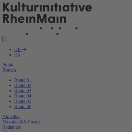
DE
EN
Portal
Routen
Route 01
Route 02
Route 03
Route 04
Route 05
Route 06
Aktuelles
Download & Presse
Redaktion