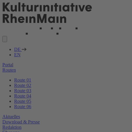
DE
EN
Portal
Routen
Route 01
Route 02
Route 03
Route 04
Route 05
Route 06
Aktuelles
Download & Presse
Redaktion