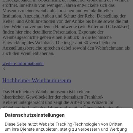
eröffnet. Innerhalb von wenigen Jahren entwickelte sich das
Museum zu einer weinbauhistorischen und weinkulturellen
Institution. Anzucht, Anbau und Schutz der Rebe, Darstellung der
Kelter- und Abfüllmethoden von der Antike bis heute sowie die mit
dem Weinbau verbundenen Handwerke (wie Küfer und Glasbläser)
finden hier eine detaillierte Präsentation. Exponate der
Weinbaugeschichte geben einen Einblick in die technische
Entwicklung des Weinbaus. Die insgesamt 30 verschiedenen
Ausstellungsbereiche sprechen dabei sowohl den Weinfachmann als
auch den Weinliebhaber an.
weitere Informationen
3
Hochheimer Weinbaumuseum
Das Hochheimer Weinbaumuseum ist in einem
historischen Gewölbekeller der ehemaligen Frankhof-
Kellerei untergebracht und zeigt die Arbeit von Winzern im
Weinberg im Laufe des Jahres und zeigt in Übersichtskarten die
Hochheimer Lagen. Bestandteile der Böden, wie Löss oder
Tonmergel, werden in Glasgefäßen präsentiert. Es werden
Arbeitsgeräte der traditionellen Handarbeit wie auch neuere
Werkzeuge für die Bearbeitung des Bodens, die Rebveredelung, das