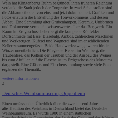
Wein hat Klingenbergs Ruhm begründet, ihren früheren Reichtum
verdankt die Stadt jedoch der Tongrube. In zwei Schaustollen sind
die Abbaumethoden von einst und jetzt dokumentiert. Grafiken und
Fotos erläutern die Entstehung des Tonvorkommens und dessen
Abbau. Eine Sammlung alter Grubenlampen, Keramik, Uniformen
und Dokumente vermitteln wissenswertes über das Bergwerk. Ein
Raum im Erdgeschoss beherbergt die komplette Röllfelder
Dorfschmiede mit Esse, Blasebalg, Ambos, zahlreichen Maschinen
und Werkzeugen. Küferei und Wagnerei sind im anschließenden
Keller zusammengefasst. Beide Handwerkszweige waren für den
Winzer unentbehrlich. Die Pflege der Reben im Weinberg, die
Traubenlese, das Keltern der Trauben und der Ausbau des Weines
bis zum Abfüllen auf die Flasche ist im Erdgeschoss des Museums
dargestellt. Eine Gläser- und Flaschensammlung sowie viele Fotos
ergänzen die Thematik.
weitere Informationen
2
Deutsches Weinbaumuseum, Oppenheim
Einen umfassenden Überblick über die zweitausend Jahre
alte Tradition des Weinbaus in Deutschland bietet das Deutsche
Weinbaumuseum. Es wurde 1980 in einem stattlichen
Barockgebäude in Oppenheim, der Stadt der Gotik und des Weines,