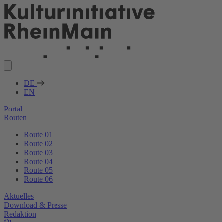
DE
EN
Portal
Routen
Route 01
Route 02
Route 03
Route 04
Route 05
Route 06
Aktuelles
Download & Presse
Redaktion